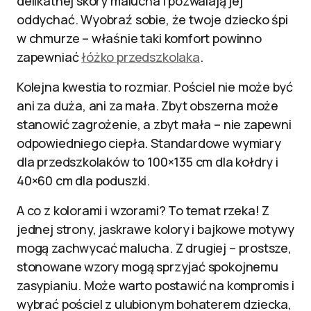
delikatnej skóry malucha i pozwalają jej
oddychać. Wyobraź sobie, że twoje dziecko śpi
w chmurze – właśnie taki komfort powinno
zapewniać
łóżko przedszkolaka
.
Kolejna kwestia to rozmiar. Pościel nie może być
ani za duża, ani za mała. Zbyt obszerna może
stanowić zagrożenie, a zbyt mała – nie zapewni
odpowiedniego ciepła. Standardowe wymiary
dla przedszkolaków to 100×135 cm dla kołdry i
40×60 cm dla poduszki.
A co z kolorami i wzorami? To temat rzeka! Z
jednej strony, jaskrawe kolory i bajkowe motywy
mogą zachwycać malucha. Z drugiej – prostsze,
stonowane wzory mogą sprzyjać spokojnemu
zasypianiu. Może warto postawić na kompromis i
wybrać pościel z ulubionym bohaterem dziecka,