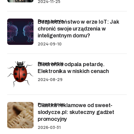
2024-11-25
przez admin
Bezpieczeństwo w erze IoT: Jak
chronić swoje urządzenia w
inteligentnym domu?
2024-09-10
przez admin
Biedronka odpala petardę.
Elektronika w niskich cenach
2024-08-29
przez admin
Ciastka reklamowe od sweet-
slodycze.pl: skuteczny gadżet
promocyjny
2026-03-31