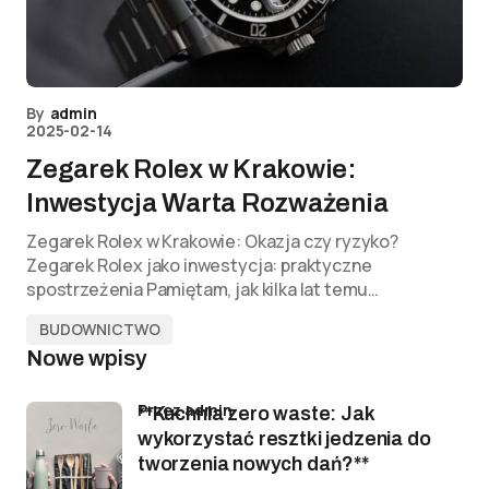
By
admin
2025-02-14
Zegarek Rolex w Krakowie:
Inwestycja Warta Rozważenia
Zegarek Rolex w Krakowie: Okazja czy ryzyko?
Zegarek Rolex jako inwestycja: praktyczne
spostrzeżenia Pamiętam, jak kilka lat temu…
BUDOWNICTWO
Nowe wpisy
przez admin
**Kuchnia zero waste: Jak
wykorzystać resztki jedzenia do
tworzenia nowych dań?**