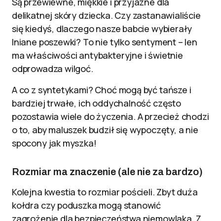
Są przewiewne, miękkie i przyjazne dla
delikatnej skóry dziecka. Czy zastanawialiście
się kiedyś, dlaczego nasze babcie wybierały
lniane poszewki? To nie tylko sentyment – len
ma właściwości antybakteryjne i świetnie
odprowadza wilgoć.
A co z syntetykami? Choć mogą być tańsze i
bardziej trwałe, ich oddychalność często
pozostawia wiele do życzenia. A przecież chodzi
o to, aby maluszek budził się wypoczęty, a nie
spocony jak myszka!
Rozmiar ma znaczenie (ale nie za bardzo)
Kolejna kwestia to rozmiar pościeli. Zbyt duża
kołdra czy poduszka mogą stanowić
zagrożenie dla bezpieczeństwa niemowlaka. Z