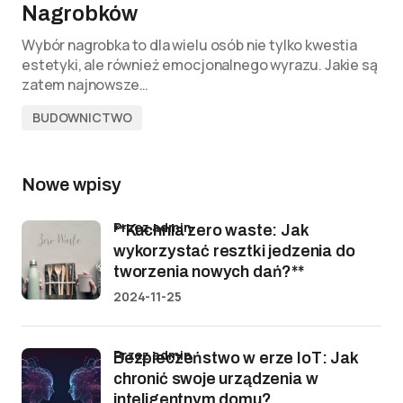
Nagrobków
Wybór nagrobka to dla wielu osób nie tylko kwestia
estetyki, ale również emocjonalnego wyrazu. Jakie są
zatem najnowsze…
BUDOWNICTWO
Nowe wpisy
przez admin
**Kuchnia zero waste: Jak
wykorzystać resztki jedzenia do
tworzenia nowych dań?**
2024-11-25
przez admin
Bezpieczeństwo w erze IoT: Jak
chronić swoje urządzenia w
inteligentnym domu?