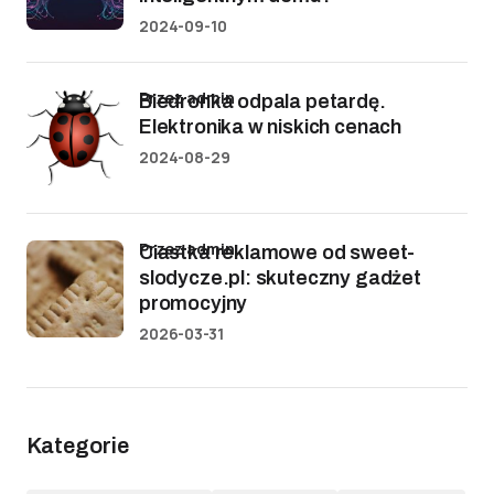
2024-09-10
przez admin
Biedronka odpala petardę.
Elektronika w niskich cenach
2024-08-29
przez admin
Ciastka reklamowe od sweet-
slodycze.pl: skuteczny gadżet
promocyjny
2026-03-31
Kategorie