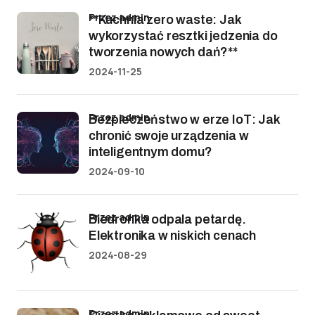
przez admin
**Kuchnia zero waste: Jak
wykorzystać resztki jedzenia do
tworzenia nowych dań?**
2024-11-25
przez admin
Bezpieczeństwo w erze IoT: Jak
chronić swoje urządzenia w
inteligentnym domu?
2024-09-10
przez admin
Biedronka odpala petardę.
Elektronika w niskich cenach
2024-08-29
przez admin