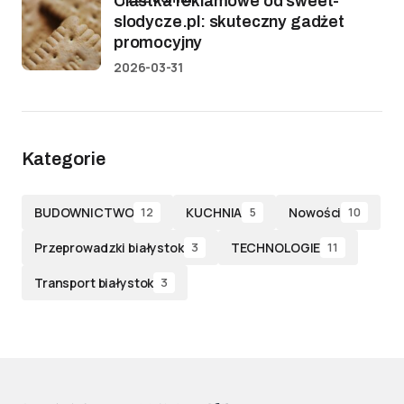
Ciastka reklamowe od sweet-
slodycze.pl: skuteczny gadżet
promocyjny
2026-03-31
Kategorie
BUDOWNICTWO
KUCHNIA
Nowości
12
5
10
Przeprowadzki białystok
TECHNOLOGIE
3
11
Transport białystok
3