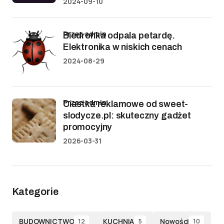
2024-09-10
przez admin
Biedronka odpala petardę.
Elektronika w niskich cenach
2024-08-29
przez admin
Ciastka reklamowe od sweet-
slodycze.pl: skuteczny gadżet
promocyjny
2026-03-31
Kategorie
BUDOWNICTWO
KUCHNIA
Nowości
12
5
10