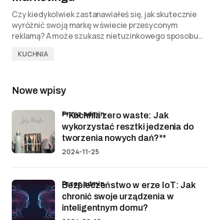
Czy kiedykolwiek zastanawiałeś się, jak skutecznie
wyróżnić swoją markę w świecie przesyconym
reklamą? A może szukasz nietuzinkowego sposobu…
KUCHNIA
Nowe wpisy
przez admin
**Kuchnia zero waste: Jak
wykorzystać resztki jedzenia do
tworzenia nowych dań?**
2024-11-25
przez admin
Bezpieczeństwo w erze IoT: Jak
chronić swoje urządzenia w
inteligentnym domu?