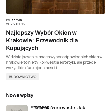
By
admin
2026-01-13
Najlepszy Wybór Okien w
Krakowie: Przewodnik dla
Kupujących
W dzisiejszych czasach wybór odpowiednich okien w
Krakowie to nie tylko kwestia estetyki, ale przede
wszystkim funkcjonalności i…
BUDOWNICTWO
Nowe wpisy
przez admin
**Kuchnia zero waste: Jak