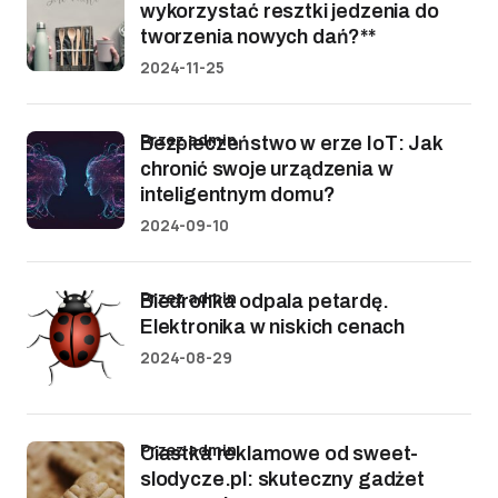
wykorzystać resztki jedzenia do
tworzenia nowych dań?**
2024-11-25
przez admin
Bezpieczeństwo w erze IoT: Jak
chronić swoje urządzenia w
inteligentnym domu?
2024-09-10
przez admin
Biedronka odpala petardę.
Elektronika w niskich cenach
2024-08-29
przez admin
Ciastka reklamowe od sweet-
slodycze.pl: skuteczny gadżet